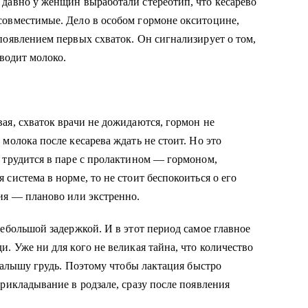
давно у женщин выработали стереотип, что кесарево
совместимые. Дело в особом гормоне окситоцине,
появлением первых схваток. Он сигнализирует о том,
зводит молоко.
я, схваток врачи не дожидаются, гормон не
молока после кесарева ждать не стоит. Но это
 трудится в паре с пролактином — гормоном,
система в норме, то не стоит беспокоиться о его
ия — планово или экстренно.
ебольшой задержкой. И в этот период самое главное
. Уже ни для кого не великая тайна, что количество
 малышу грудь. Поэтому чтобы лактация быстро
рикладывание в родзале, сразу после появления