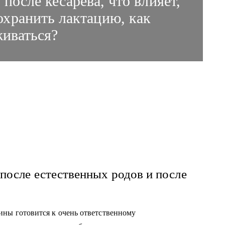
после кесарева, что влияет,
сохранить лактацию, как
живаться?
после естественных родов и после
ины готовится к очень ответственному