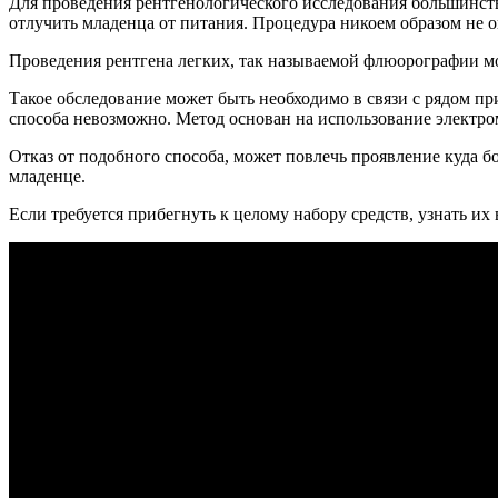
Для проведения рентгенологического исследования большинст
отлучить младенца от питания. Процедура никоем образом не 
Проведения рентгена легких, так называемой флюорографии мо
Такое обследование может быть необходимо в связи с рядом пр
способа невозможно. Метод основан на использование электро
Отказ от подобного способа, может повлечь проявление куда б
младенце.
Если требуется прибегнуть к целому набору средств, узнать их