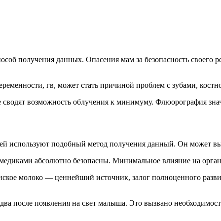
пособ получения данных. Опасения мам за безопасность своего
еременности, гв, может стать причиной проблем с зубами, кост
 сводят возможность облучения к минимуму. Флюорография знач
ией используют подобный метод получения данный. Он может в
медиками абсолютно безопасны. Минимальное влияние на орган
инское молоко — ценнейший источник, залог полноценного разв
 два после появления на свет малыша. Это вызвано необходимос