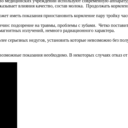
во медицинских учреждений используют современную аппаратур
оказывает влияния качество, состав молока. Продолжать кормле
жет иметь показания приостановить кормление пару тройку час
ичин: подозрение на травмы, проблемы с зубами. Четко поставит
магнитных излучений, немного радиационного характера.
олее серьезных недугов, установить которые невозможно без полу
 возможные показания необходимо. В некоторых случаях отказ от