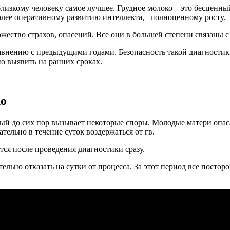
лизкому человеку самое лучшее. Грудное молоко – это бесценны
олее оперативному развитию интеллекта, полноценному росту.
жество страхов, опасений. Все они в большей степени связаны с
внению с предыдущими годами. Безопасность такой диагностики
о выявить на ранних сроках.
ко
рый до сих пор вызывает некоторые споры. Молодые матери опас
ельно в течение суток воздержаться от гв.
тся после проведения диагностики сразу.
ельно отказать на сутки от процесса. За этот период все постор