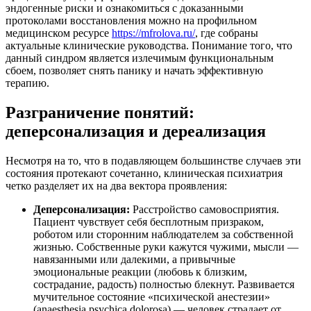
эндогенные риски и ознакомиться с доказанными
протоколами восстановления можно на профильном
медицинском ресурсе
https://mfrolova.ru/
, где собраны
актуальные клинические руководства. Понимание того, что
данный синдром является излечимым функциональным
сбоем, позволяет снять панику и начать эффективную
терапию.
Разграничение понятий:
деперсонализация и дереализация
Несмотря на то, что в подавляющем большинстве случаев эти
состояния протекают сочетанно, клиническая психиатрия
четко разделяет их на два вектора проявления:
Деперсонализация:
Расстройство самовосприятия.
Пациент чувствует себя бесплотным призраком,
роботом или сторонним наблюдателем за собственной
жизнью. Собственные руки кажутся чужими, мысли —
навязанными или далекими, а привычные
эмоциональные реакции (любовь к близким,
сострадание, радость) полностью блекнут. Развивается
мучительное состояние «психической анестезии»
(anaesthesia psychica dolorosa) — человек страдает от