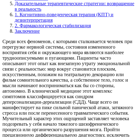
Доказательные терапевтические стратегии: возвращение
в реальность
1. Когнитивно-поведенческая терапия (КПТ) и
дезинтерпретация
2. Фармакологическая стабилизация
Заключение
Среди всех феноменов, с которыми сталкивается человек при
перегрузке нервной системы, состояния измененного
восприятия себя и окружающего мира являются наиболее
трудноописуемыми и пугающими. Пациенты часто
описывают этот опыт как внезапную утрату эмоциональной
связи с реальностью: мир вокруг становится плоским,
искусственным, похожим на театральную декорацию или
фильм сомнительного качества, а собственное тело, голос и
мысли начинают восприниматься как бы со стороны,
автономно. В клинической медицине этот комплекс
симптомов классифицируется как синдром
деперсонализации-дереализации (СДД). Чаще всего он
манифестирует на пике сильной панической атаки, затяжного
стресса или после перенесенного травматического события.
Мучительный характер этих ощущений заставляет человека
подозревать у себя начало тяжелого шизофренического
процесса или органического разрушения мозга. Пройти
прецизионную дифференциальную диагностику, исключить