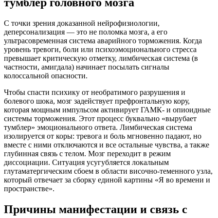
тумблер головного мозга
С точки зрения доказанной нейрофизиологии,
деперсонализация — это не поломка мозга, а его
ультрасовременная система аварийного торможения. Когда
уровень тревоги, боли или психоэмоционального стресса
превышает критическую отметку, лимбическая система (в
частности, амигдала) начинает посылать сигналы
колоссальной опасности.
Чтобы спасти психику от необратимого разрушения и
болевого шока, мозг задействует префронтальную кору,
которая мощным импульсом активирует ГАМК- и опиоидные
системы торможения. Этот процесс буквально «вырубает
тумблер» эмоционального ответа. Лимбическая система
изолируется от коры: тревога и боль мгновенно падают, но
вместе с ними отключаются и все остальные чувства, а также
глубинная связь с телом. Мозг переходит в режим
диссоциации. Ситуация усугубляется локальным
глутаматергическим сбоем в области височно-теменного узла,
который отвечает за сборку единой картины «Я во времени и
пространстве».
Причины манифестации и связь с