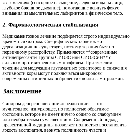
«заземления» (сенсорное насыщение, ледяная вода на лицо,
глубокое брюшное дыхание), помогающие вернуть фокус
внимания из мыслительных лабиринтов в физическое тело.
2. Фармакологическая стабилизация
Медикаментозное лечение подбирается строго индивидуально
врачом-психиатром. Специфических таблеток «от
дереализации» не существует, поэтому терапия бьет по
первичному расстройству. Применяются **современные
антидепрессанты группы СИОЗС или СИОЗСиН** с
сильным противотревожным профилем. При тяжелом
течении для модуляции глутаматных рецепторов и снижения
активности коры могут подключаться микродозы
современных атипичных нейролептиков или ламотриджин.
Заключение
Синдром деперсонализации-дереализации — это
мучительное, изнуряющее, но полностью обратимое
состояние, которое не имеет ничего общего со слабоумием
или необратимым сумасшествием. Современный подход
превентивной медицины позволяет полностью восстановить
яркость восприятия, вернуть подлинность чувств и