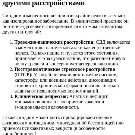
другими расстройствами
Синдром измененного восприятия крайне редко выступает
как изолированное заболевание. В клинической практике он
почти всегда является вторичным симптомом-сателлитом
других патологий:
Тревожно-панические расстройства:
СДД включается
в момент пика панической атаки как естественный
наркоз. Однако пациент пугается этого состояния,
принимает его за сумасшествие, что разгоняет новую
волну тревоги и консервирует деперсонализацию.
Посттравматическое стрессовое расстройство
(ПТСР):
У людей, переживших тяжелое насилие,
катастрофы или военные действия, диссоциация
становится хронической формой психологической
защиты от невыносимых воспоминаний.
Клиническая депрессия:
Апатия и дефицит
моноаминов лишают восприятие яркости и
эмоциональной включенности.
Также синдром может быть спровоцирован сильным
физическим истощением, многодневной бессонницей или
приемом психоактивных веществ (в особенности
каннабиноидов).