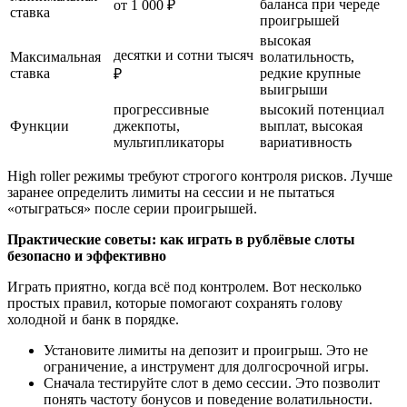
баланса при череде
от 1 000 ₽
ставка
проигрышей
высокая
десятки и сотни тысяч
Максимальная
волатильность,
ставка
редкие крупные
₽
выигрыши
прогрессивные
высокий потенциал
Функции
джекпоты,
выплат, высокая
мультипликаторы
вариативность
High roller режимы требуют строгого контроля рисков. Лучше
заранее определить лимиты на сессии и не пытаться
«отыграться» после серии проигрышей.
Практические советы: как играть в рублёвые слоты
безопасно и эффективно
Играть приятно, когда всё под контролем. Вот несколько
простых правил, которые помогают сохранять голову
холодной и банк в порядке.
Установите лимиты на депозит и проигрыш. Это не
ограничение, а инструмент для долгосрочной игры.
Сначала тестируйте слот в демо сессии. Это позволит
понять частоту бонусов и поведение волатильности.