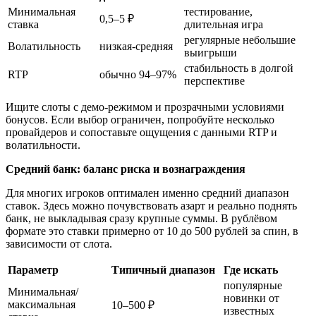
Минимальная
тестирование,
0,5–5 ₽
ставка
длительная игра
регулярные небольшие
Волатильность
низкая-средняя
выигрыши
стабильность в долгой
RTP
обычно 94–97%
перспективе
Ищите слоты с демо-режимом и прозрачными условиями
бонусов. Если выбор ограничен, попробуйте несколько
провайдеров и сопоставьте ощущения с данными RTP и
волатильности.
Средний банк: баланс риска и вознаграждения
Для многих игроков оптимален именно средний диапазон
ставок. Здесь можно почувствовать азарт и реально поднять
банк, не выкладывая сразу крупные суммы. В рублёвом
формате это ставки примерно от 10 до 500 рублей за спин, в
зависимости от слота.
Параметр
Типичный диапазон
Где искать
популярные
Минимальная/
новинки от
максимальная
10–500 ₽
известных